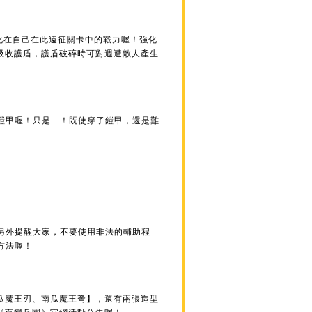
化在自己在此遠征關卡中的戰力喔！強化
個吸收護盾，護盾破碎時可對週遭敵人產生
鎧甲喔！只是…！既使穿了鎧甲，還是難
另外提醒大家，不要使用非法的輔助程
方法喔！
瓜魔王刃、南瓜魔王弩】，還有兩張造型