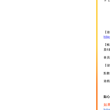
卡【
【遊
http
【帳
晨6
會員
【儲
點數
遊戲
貼心
如
htt