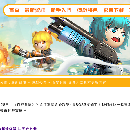
位置：最新資訊 > 遊戲公告 > 百變兵團 命運之擊版本更新內容
月28日！《百變兵團》的遠征軍隊終於跟第4隻BOSS接觸了！我們趕快一起
帶來甚麼震撼吧！
全新遠征關卡-死亡之井