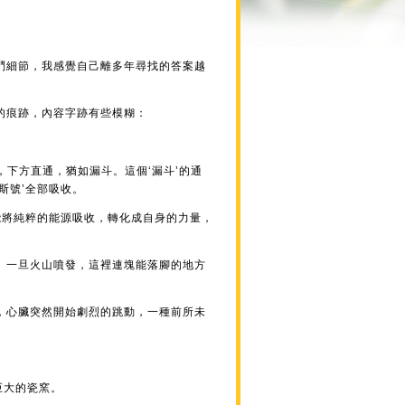
鬥細節，我感覺自己離多年尋找的答案越
的痕跡，內容字跡有些模糊：
，下方直通，猶如漏斗。這個‘漏斗’的通
斯號’全部吸收。
能將純粹的能源吸收，轉化成自身的力量，
。一旦火山噴發，這裡連塊能落腳的地方
，心臟突然開始劇烈的跳動，一種前所未
巨大的瓷窯。