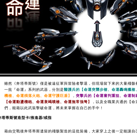
雖然《奔塔蒂斯號》僅是被遠征軍與冒險者擊退，但現場留下來的大量殘骸
一批『命運』系列的武器，分別是
醫護兵的【命運突襲步槍、命運轟鳴獵槍
機槍、命運殞落火砲、命運守護巨盾】
，
突擊兵的【命運審判重狙、命運制
【命運動盪榴砲、命運衰竭噴槍、命運無常強弩】
，以及全職業共通的【命
們，能藉以此武裝擊破命運，將未來掌握在自己的手中！
奔塔蒂斯號造型卡/推進器/戒指
藉由交戰後奔塔蒂斯遺留的殘骸製造的這批裝備，大家穿上之後一定能讓自