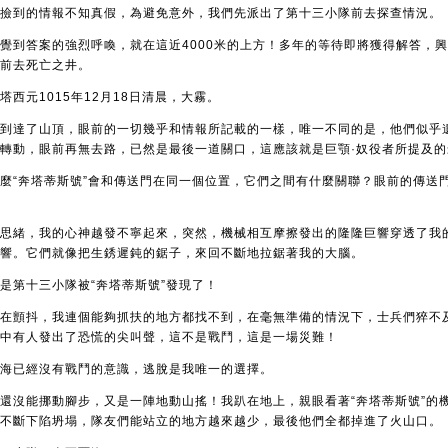
撿到的情報不知真假，為避免意外，我們先派出了第十三小隊前去探查情況。
覺到答案的強烈呼喚，就在這近4000米的上方！多年的等待即將獲得解答，
前去死亡之井。
塔西元1015年12月18日清晨，大霧。
到達了山頂，眼前的一切幾乎和情報所記載的一樣，唯一不同的是，他們似乎
轉動，眼前再無去路，已然是最後一道關口，這應該就是巨顎·奴役者所提及
麼“奔塔蒂斯號”會和傳送門在同一個位置，它們之間有什麼關聯？眼前的傳送
思緒，我的心神越發不寧起來，突然，機械相互摩擦發出的隆隆巨響穿透了我
響。它們就像把生銹遲鈍的鋸子，來回不斷地拉鋸著我的大腦。
是第十三小隊被“奔塔蒂斯號”發現了！
在顫抖，我連個能夠抓扶的地方都找不到，在毫無準備的情況下，士兵們猝不
中有人發出了恐慌的尖叫聲，這不是戰鬥，這是一場災難！
海已經沒有戰鬥的意識，逃脫是我唯一的選擇。
還沒能挪動腳步，又是一陣地動山搖！我趴在地上，親眼看著“奔塔蒂斯號”的
不斷下陷坍塌，隊友們能站立的地方越來越少，最後他們全都掉進了火山口。