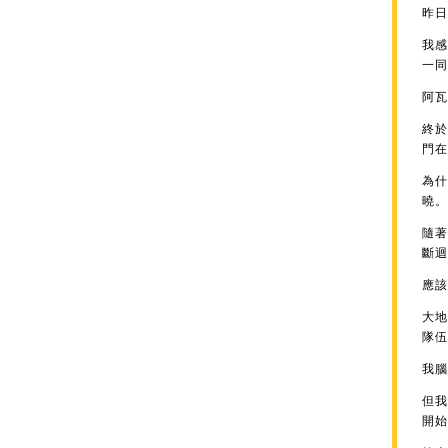
昨日
我感
一同
阿瓦
終於
門在
為什
曉。
隨著
斷迴
應該
大地
隊伍
我腦
但我
開始