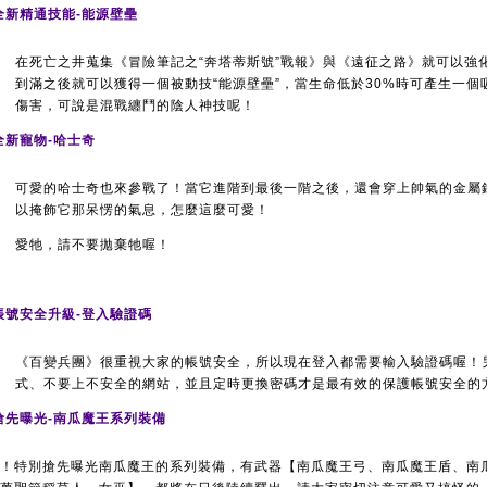
全新精通技能-能源壁壘
在死亡之井蒐集《冒險筆記之“奔塔蒂斯號”戰報》與《遠征之路》就可以強
到滿之後就可以獲得一個被動技“能源壁壘”，當生命低於30%時可產生一
傷害，可說是混戰纏鬥的陰人神技呢！
全新寵物-哈士奇
可愛的哈士奇也來參戰了！當它進階到最後一階之後，還會穿上帥氣的金屬
以掩飾它那呆愣的氣息，怎麼這麼可愛！
愛牠，請不要拋棄牠喔！
帳號安全升級-登入驗證碼
《百變兵團》很重視大家的帳號安全，所以現在登入都需要輸入驗證碼喔！
式、不要上不安全的網站，並且定時更換密碼才是最有效的保護帳號安全的
搶先曝光-南瓜魔王系列裝備
！特別搶先曝光南瓜魔王的系列裝備，有武器【南瓜魔王弓、南瓜魔王盾、南