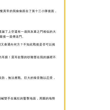
興奮異常的我偷偷跟在了第十三小隊後面，
遺漏了上空還有一扇與灰幕之門相似的大
的最後一道傳送門。
門又會通向何方？不知此戰後是否可以揭
的耳膜！震耳欲聾的吵雜聲在我的腦裡不
及防，無法應戰。巨大的噪音難以忍受，
機械雙手在瘋狂的鑿擊地面，周圍的地勢