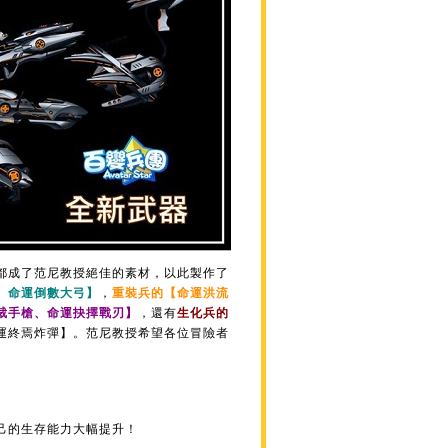
都成了范尼教授絕佳的素材，以此製作了
、命運倒數大弓】
，
重裝兵的【命運洪流
裁手槍、命運抉擇戰刃】
，還有
生化兵的
運終焉炸彈】。范尼教授希望各位冒險者
己的生存能力大幅提升！