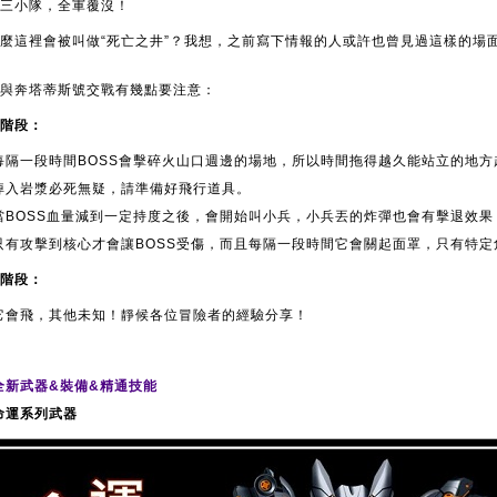
三小隊，全軍覆沒！
麼這裡會被叫做“死亡之井”？我想，之前寫下情報的人或許也曾見過這樣的場
與奔塔蒂斯號交戰有幾點要注意：
階段：
每隔一段時間BOSS會擊碎火山口週邊的場地，所以時間拖得越久能站立的地方
掉入岩漿必死無疑，請準備好飛行道具。
當BOSS血量減到一定持度之後，會開始叫小兵，小兵丟的炸彈也會有擊退效果
只有攻擊到核心才會讓BOSS受傷，而且每隔一段時間它會關起面罩，只有特
階段：
它會飛，其他未知！靜候各位冒險者的經驗分享！
全新武器&裝備&精通技能
命運系列武器