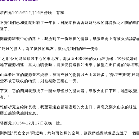
塔西元1015年12月16日傍晚，有霧。
不覺我們已和藍魔對戰了一年多，日記本裡密密麻麻記載的都是與之相關的戰
近了。
離開能源罐裝中心的路上，我撿到了一份破損的情報，紙張邊角上有被火焰舔舐
了死難的親人，為了犧牲的戰友，復仇是我們的唯一使命。
亡之井’位於能源罐裝中心的東北方，海拔近4000米的火山錐頂端，它形狀如碗
地下能源相連，當火山噴發時，能源便從這裡沖出來，被盤在出口處的‘奔塔蒂
山爆發出來的能源並不純粹，裡面夾雜的物質以火山灰居多，‘奔塔蒂斯號’只
些不被它吸收的物質，則被剔除丟棄在一旁。
下來，它的四周就形成了一圈奇形怪狀的凝灰岩，導致火山口下凹，地形改變
有。”
報解析完交給隊長後，我望著遠處冒著濃煙的火山口，鼻息充滿火山灰的味道
壓迫感讓我感到窒息。
塔西元1015年12月17日夜晚，陰。
剛到達“死亡之井”附近時，灼熱而乾燥的空氣，讓我們感覺就像是走進了一個