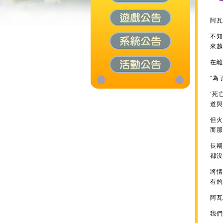
阿瓦
不知
來越
在
“為
‘死
道與
但火
而那
長期
都沒
將情
有的
阿瓦
我們