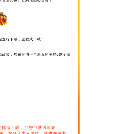
《百變兵團》官網活動公告喔！
點進行下載，主程式下載：
戲政策，您會於周一至周五的凌晨0點至清
的儲值上限，那您可透過連結
面，在登入米米號後，於畫面左方